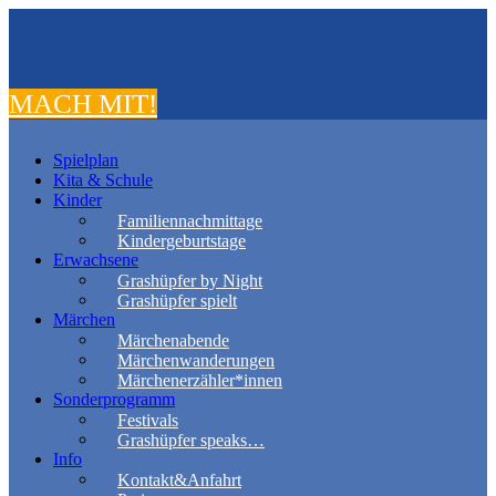
MACH MIT!
Spielplan
Kita & Schule
Kinder
Familiennachmittage
Kindergeburtstage
Erwachsene
Grashüpfer by Night
Grashüpfer spielt
Märchen
Märchenabende
Märchenwanderungen
Märchenerzähler*innen
Sonderprogramm
Festivals
Grashüpfer speaks…
Info
Kontakt&Anfahrt