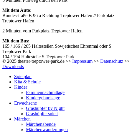
5 Minuten Fußweg durch den Park
Mit dem Auto:
Bundesstraße B 96 a Richtung Treptower Hafen // Parkplatz
Treptower Hafen
2 Minuten vom Parkplatz Treptower Hafen
Mit dem Bus:
165 / 166 / 265 Haltestellen Sowjetisches Ehrenmal oder S
Treptower Park
104 / 194 Haltestelle S Treptower Park
© 2025 theater-treptower-park.de >>
Impressum
>>
Datenschutz
>>
Downloads
Spielplan
Kita & Schule
Kinder
Familiennachmittage
Kindergeburtstage
Erwachsene
Grashüpfer by Night
Grashüpfer spielt
Märchen
Märchenabende
Märchenwanderungen