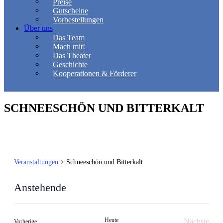
Preise
Gutscheine
Vorbestellungen
Über uns
Das Team
Mach mit!
Das Theater
Geschichte
Kooperationen & Förderer
SCHNEESCHÖN UND BITTERKALT
Veranstaltungen
Schneeschön und Bitterkalt
Anstehende
Datum
wählen.
Heute
Nächste
Veranstaltungen
Vorherige