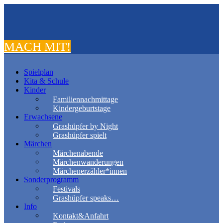
MACH MIT!
Spielplan
Kita & Schule
Kinder
Familiennachmittage
Kindergeburtstage
Erwachsene
Grashüpfer by Night
Grashüpfer spielt
Märchen
Märchenabende
Märchenwanderungen
Märchenerzähler*innen
Sonderprogramm
Festivals
Grashüpfer speaks…
Info
Kontakt&Anfahrt