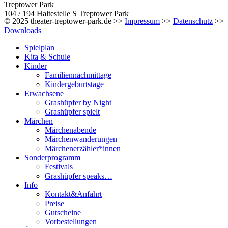
Treptower Park
104 / 194 Haltestelle S Treptower Park
© 2025 theater-treptower-park.de >>
Impressum
>>
Datenschutz
>>
Downloads
Spielplan
Kita & Schule
Kinder
Familiennachmittage
Kindergeburtstage
Erwachsene
Grashüpfer by Night
Grashüpfer spielt
Märchen
Märchenabende
Märchenwanderungen
Märchenerzähler*innen
Sonderprogramm
Festivals
Grashüpfer speaks…
Info
Kontakt&Anfahrt
Preise
Gutscheine
Vorbestellungen