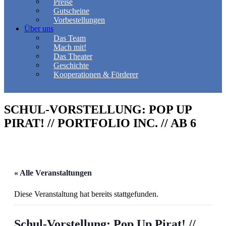
Preise
Gutscheine
Vorbestellungen
Über uns
Das Team
Mach mit!
Das Theater
Geschichte
Kooperationen & Förderer
SCHUL-VORSTELLUNG: POP UP
PIRAT! // PORTFOLIO INC. // AB 6
« Alle Veranstaltungen
Diese Veranstaltung hat bereits stattgefunden.
Schul-Vorstellung: Pop Up Pirat! //