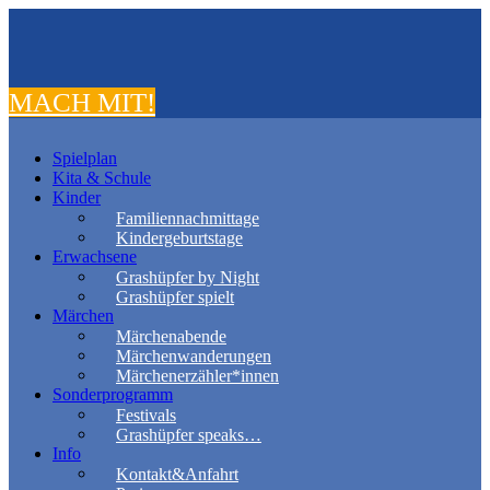
MACH MIT!
Spielplan
Kita & Schule
Kinder
Familiennachmittage
Kindergeburtstage
Erwachsene
Grashüpfer by Night
Grashüpfer spielt
Märchen
Märchenabende
Märchenwanderungen
Märchenerzähler*innen
Sonderprogramm
Festivals
Grashüpfer speaks…
Info
Kontakt&Anfahrt