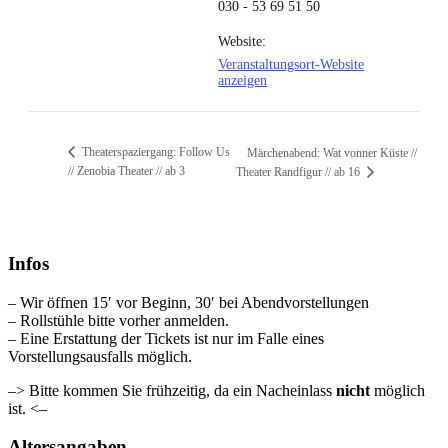
030 - 53 69 51 50
Website:
Veranstaltungsort-Website
anzeigen
Theaterspaziergang: Follow Us
Märchenabend: Wat vonner Küste //
// Zenobia Theater // ab 3
Theater Randfigur // ab 16
Infos
– Wir öffnen 15′ vor Beginn, 30′ bei Abendvorstellungen
– Rollstühle bitte vorher anmelden.
– Eine Erstattung der Tickets ist nur im Falle eines
Vorstellungsausfalls möglich.
–> Bitte kommen Sie frühzeitig, da ein Nacheinlass
nicht
möglich
ist. <–
Altersangaben