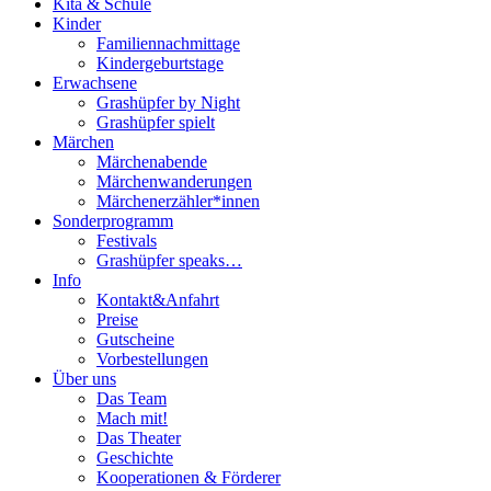
Kita & Schule
Kinder
Familiennachmittage
Kindergeburtstage
Erwachsene
Grashüpfer by Night
Grashüpfer spielt
Märchen
Märchenabende
Märchenwanderungen
Märchenerzähler*innen
Sonderprogramm
Festivals
Grashüpfer speaks…
Info
Kontakt&Anfahrt
Preise
Gutscheine
Vorbestellungen
Über uns
Das Team
Mach mit!
Das Theater
Geschichte
Kooperationen & Förderer