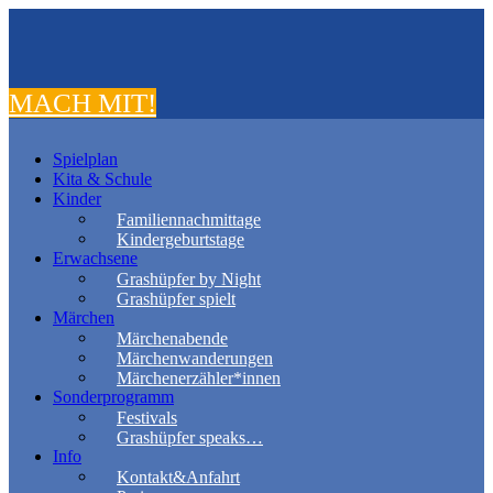
MACH MIT!
Spielplan
Kita & Schule
Kinder
Familiennachmittage
Kindergeburtstage
Erwachsene
Grashüpfer by Night
Grashüpfer spielt
Märchen
Märchenabende
Märchenwanderungen
Märchenerzähler*innen
Sonderprogramm
Festivals
Grashüpfer speaks…
Info
Kontakt&Anfahrt