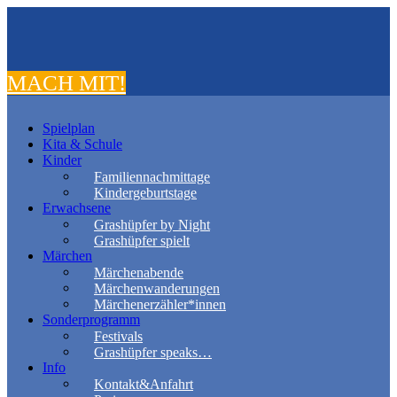
MACH MIT!
Spielplan
Kita & Schule
Kinder
Familiennachmittage
Kindergeburtstage
Erwachsene
Grashüpfer by Night
Grashüpfer spielt
Märchen
Märchenabende
Märchenwanderungen
Märchenerzähler*innen
Sonderprogramm
Festivals
Grashüpfer speaks…
Info
Kontakt&Anfahrt