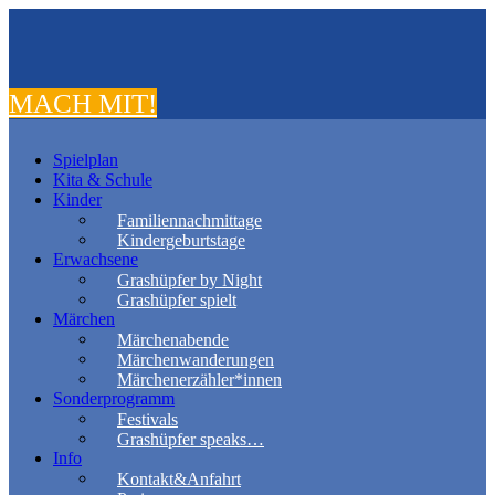
MACH MIT!
Spielplan
Kita & Schule
Kinder
Familiennachmittage
Kindergeburtstage
Erwachsene
Grashüpfer by Night
Grashüpfer spielt
Märchen
Märchenabende
Märchenwanderungen
Märchenerzähler*innen
Sonderprogramm
Festivals
Grashüpfer speaks…
Info
Kontakt&Anfahrt