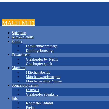
MACH MIT!
Spielplan
Kita & Schule
Kinder
Familiennachmittage
Kindergeburtstage
Erwachsene
Grashüpfer by Night
Grashüpfer spielt
Märchen
Märchenabende
Märchenwanderungen
Märchenerzähler*innen
Sonderprogramm
Festivals
Grashüpfer speaks…
Info
Kontakt&Anfahrt
Preise