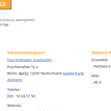
LEN
pretix.eu weitergeleitet.
ie
hier
.
Veranstaltungsort
Weitere 
Figurentheater Grashüpfer
Ensemble
- Portfolio I
Puschkinallee 16 a
Berlin
,
Berlin
12435
Deutschland
Google Karte
Alter
anzeigen
- Ab 4
Telefon:
030 - 53 69 51 50
Website: