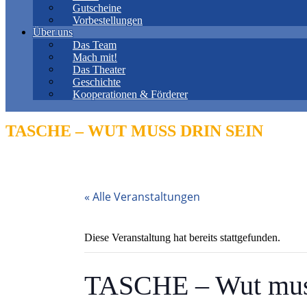
Gutscheine
Vorbestellungen
Über uns
Das Team
Mach mit!
Das Theater
Geschichte
Kooperationen & Förderer
TASCHE – WUT MUSS DRIN SEIN
« Alle Veranstaltungen
Diese Veranstaltung hat bereits stattgefunden.
TASCHE – Wut muss