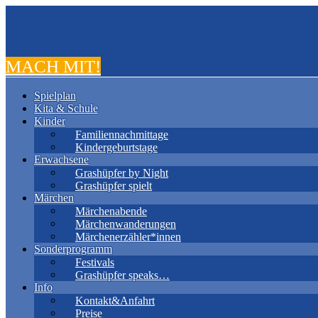
MACH MIT!
Spielplan
Kita & Schule
Kinder
Familiennachmittage
Kindergeburtstage
Erwachsene
Grashüpfer by Night
Grashüpfer spielt
Märchen
Märchenabende
Märchenwanderungen
Märchenerzähler*innen
Sonderprogramm
Festivals
Grashüpfer speaks…
Info
Kontakt&Anfahrt
Preise