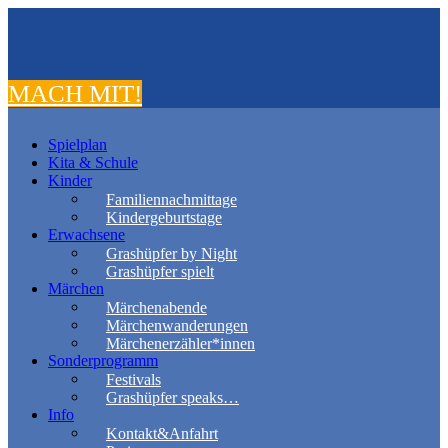
MACH MIT!
Spielplan
Kita & Schule
Kinder
Familiennachmittage
Kindergeburtstage
Erwachsene
Grashüpfer by Night
Grashüpfer spielt
Märchen
Märchenabende
Märchenwanderungen
Märchenerzähler*innen
Sonderprogramm
Festivals
Grashüpfer speaks…
Info
Kontakt&Anfahrt