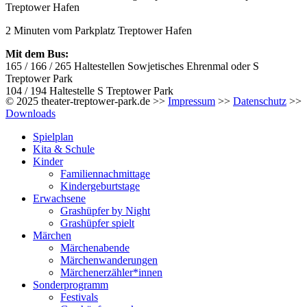
Treptower Hafen
2 Minuten vom Parkplatz Treptower Hafen
Mit dem Bus:
165 / 166 / 265 Haltestellen Sowjetisches Ehrenmal oder S
Treptower Park
104 / 194 Haltestelle S Treptower Park
© 2025 theater-treptower-park.de >>
Impressum
>>
Datenschutz
>>
Downloads
Spielplan
Kita & Schule
Kinder
Familiennachmittage
Kindergeburtstage
Erwachsene
Grashüpfer by Night
Grashüpfer spielt
Märchen
Märchenabende
Märchenwanderungen
Märchenerzähler*innen
Sonderprogramm
Festivals