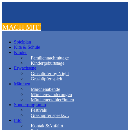
MACH MIT!
Spielplan
Kita & Schule
Kinder
Familiennachmittage
Kindergeburtstage
Erwachsene
Grashüpfer by Night
Grashüpfer spielt
Märchen
Märchenabende
Märchenwanderungen
Märchenerzähler*innen
Sonderprogramm
Festivals
Grashüpfer speaks…
Info
Kontakt&Anfahrt