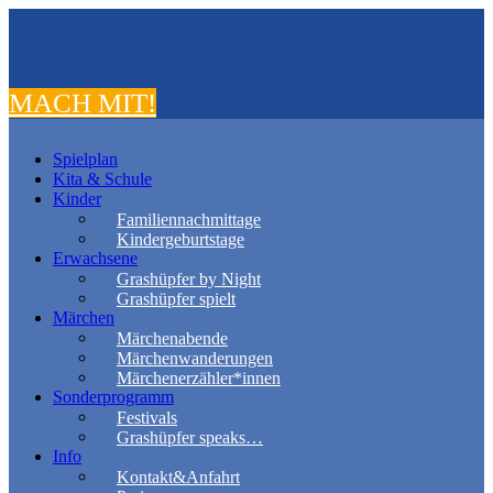
MACH MIT!
Spielplan
Kita & Schule
Kinder
Familiennachmittage
Kindergeburtstage
Erwachsene
Grashüpfer by Night
Grashüpfer spielt
Märchen
Märchenabende
Märchenwanderungen
Märchenerzähler*innen
Sonderprogramm
Festivals
Grashüpfer speaks…
Info
Kontakt&Anfahrt