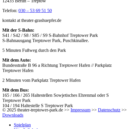
12435 Berlin – Treptow
Telefon:
030 – 53 69 51 50
kontakt at theater-grashuepfer.de
Mit der S-Bahn:
S41 / S42 / S8 / S85 / S9 S-Bahnhof Treptower Park
S-Bahnausgang Treptower Park, Puschkinallee.
5 Minuten Fußweg durch den Park
Mit dem Auto:
Bundesstraße B 96 a Richtung Treptower Hafen // Parkplatz
Treptower Hafen
2 Minuten vom Parkplatz Treptower Hafen
Mit dem Bus:
165 / 166 / 265 Haltestellen Sowjetisches Ehrenmal oder S
Treptower Park
104 / 194 Haltestelle S Treptower Park
© 2025 theater-treptower-park.de >>
Impressum
>>
Datenschutz
>>
Downloads
Spielplan