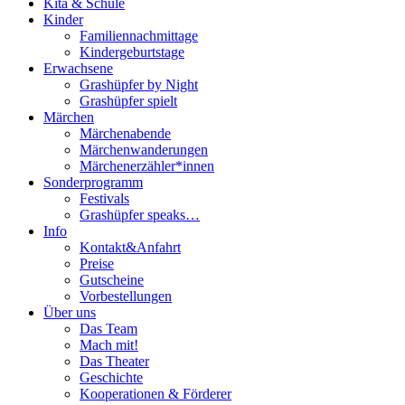
Kita & Schule
Kinder
Familiennachmittage
Kindergeburtstage
Erwachsene
Grashüpfer by Night
Grashüpfer spielt
Märchen
Märchenabende
Märchenwanderungen
Märchenerzähler*innen
Sonderprogramm
Festivals
Grashüpfer speaks…
Info
Kontakt&Anfahrt
Preise
Gutscheine
Vorbestellungen
Über uns
Das Team
Mach mit!
Das Theater
Geschichte
Kooperationen & Förderer