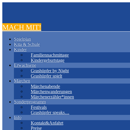
MACH MIT!
Spielplan
Kita & Schule
Kinder
Familiennachmittage
Kindergeburtstage
Erwachsene
Grashüpfer by Night
Grashüpfer spielt
Märchen
Märchenabende
Märchenwanderungen
Märchenerzähler*innen
Sonderprogramm
Festivals
Grashüpfer speaks…
Info
Kontakt&Anfahrt
Preise