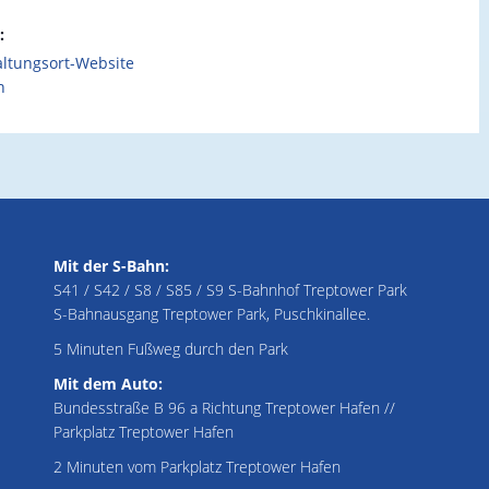
:
altungsort-Website
n
Mit der S-Bahn:
S41 / S42 / S8 / S85 / S9 S-Bahnhof Treptower Park
S-Bahnausgang Treptower Park, Puschkinallee.
5 Minuten Fußweg durch den Park
Mit dem Auto:
Bundesstraße B 96 a Richtung Treptower Hafen //
Parkplatz Treptower Hafen
2 Minuten vom Parkplatz Treptower Hafen