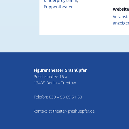
Kinderprogramm
,
Puppentheater
Website
Veranst
anzeige
Figurentheater Grashüpfer
Puschkinallee 16 a
12435 Berlin – Treptow
Telefon:
030 – 53 69 51 50
kontakt at theater-grashuepfer.de