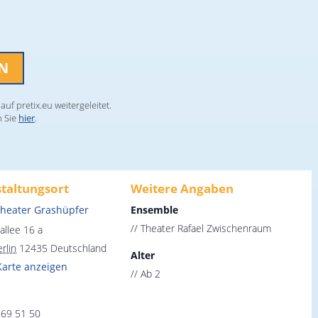
EN
uf pretix.eu weitergeleitet.
n Sie
hier
.
taltungsort
Weitere Angaben
theater Grashüpfer
Ensemble
// Theater Rafael Zwischenraum
allee 16 a
rlin
12435
Deutschland
Alter
Karte anzeigen
// Ab 2
 69 51 50