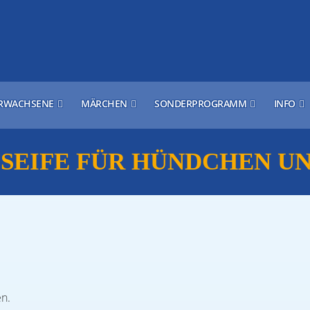
RWACHSENE
MÄRCHEN
SONDERPROGRAMM
INFO
 SEIFE FÜR HÜNDCHEN U
en.