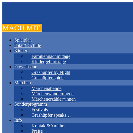
MACH MIT!
Spielplan
Kita & Schule
Kinder
Familiennachmittage
Kindergeburtstage
Erwachsene
Grashüpfer by Night
Grashüpfer spielt
Märchen
Märchenabende
Märchenwanderungen
Märchenerzähler*innen
Sonderprogramm
Festivals
Grashüpfer speaks…
Info
Kontakt&Anfahrt
Preise