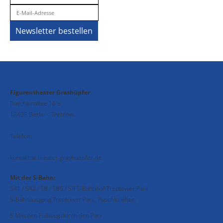
Figurentheater Grashüpfer
Puschkinallee 16 a
12435 Berlin – Treptow
Telefon:
030 – 53 69 51 50
kontakt at theater-grashuepfer.de
Mit der S-Bahn:
S41 / S42 / S8 / S85 / S9 S-Bahnhof Treptower Park
S-Bahnausgang Treptower Park, Puschkinallee.
5 Minuten Fußweg durch den Park