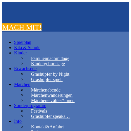
MACH MIT!
Spielplan
Kita & Schule
Kinder
Familiennachmittage
Kindergeburtstage
Erwachsene
Grashüpfer by Night
Grashüpfer spielt
Märchen
Märchenabende
Märchenwanderungen
Märchenerzähler*innen
Sonderprogramm
Festivals
Grashüpfer speaks…
Info
Kontakt&Anfahrt