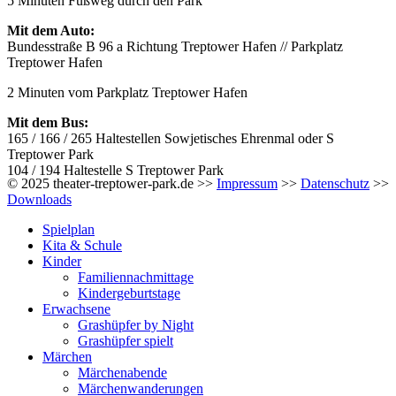
5 Minuten Fußweg durch den Park
Mit dem Auto:
Bundesstraße B 96 a Richtung Treptower Hafen // Parkplatz
Treptower Hafen
2 Minuten vom Parkplatz Treptower Hafen
Mit dem Bus:
165 / 166 / 265 Haltestellen Sowjetisches Ehrenmal oder S
Treptower Park
104 / 194 Haltestelle S Treptower Park
© 2025 theater-treptower-park.de >>
Impressum
>>
Datenschutz
>>
Downloads
Spielplan
Kita & Schule
Kinder
Familiennachmittage
Kindergeburtstage
Erwachsene
Grashüpfer by Night
Grashüpfer spielt
Märchen
Märchenabende
Märchenwanderungen