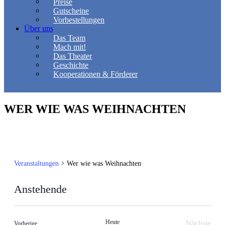
Preise
Gutscheine
Vorbestellungen
Über uns
Das Team
Mach mit!
Das Theater
Geschichte
Kooperationen & Förderer
WER WIE WAS WEIHNACHTEN
Veranstaltungen
Wer wie was Weihnachten
Anstehende
Datum
wählen.
Heute
Nächste
Veranstaltungen
Vorherige