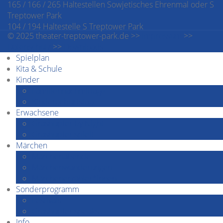
165 / 166 / 265 Haltestellen Sowjetisches Ehrenmal oder S
Treptower Park
104 / 194 Haltestelle S Treptower Park
© 2025 theater-treptower-park.de >>
Impressum
>>
Datenschutz
>>
Downloads
Spielplan
Kita & Schule
Kinder
Familiennachmittage
Kindergeburtstage
Erwachsene
Grashüpfer by Night
Grashüpfer spielt
Märchen
Märchenabende
Märchenwanderungen
Märchenerzähler*innen
Sonderprogramm
Festivals
Grashüpfer speaks…
Info