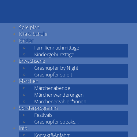
Spielplan
Kita & Schule
Kinder
Familiennachmittage
Kindergeburtstage
Erwachsene
Grashüpfer by Night
Grashüpfer spielt
Märchen
Märchenabende
Märchenwanderungen
Märchenerzähler*innen
Sonderprogramm
Festivals
Grashüpfer speaks…
Info
Kontakt&Anfahrt