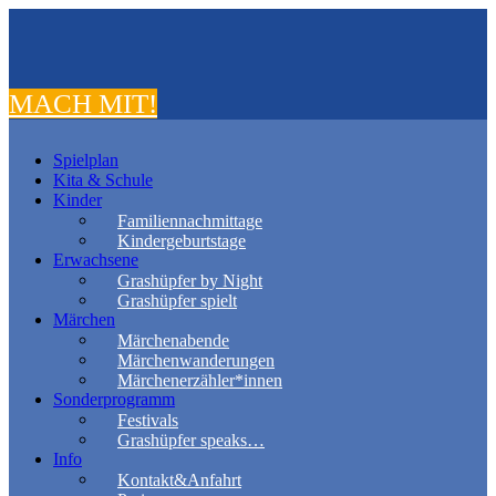
MACH MIT!
Spielplan
Kita & Schule
Kinder
Familiennachmittage
Kindergeburtstage
Erwachsene
Grashüpfer by Night
Grashüpfer spielt
Märchen
Märchenabende
Märchenwanderungen
Märchenerzähler*innen
Sonderprogramm
Festivals
Grashüpfer speaks…
Info
Kontakt&Anfahrt