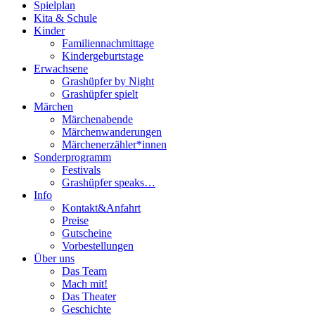
Spielplan
Kita & Schule
Kinder
Familiennachmittage
Kindergeburtstage
Erwachsene
Grashüpfer by Night
Grashüpfer spielt
Märchen
Märchenabende
Märchenwanderungen
Märchenerzähler*innen
Sonderprogramm
Festivals
Grashüpfer speaks…
Info
Kontakt&Anfahrt
Preise
Gutscheine
Vorbestellungen
Über uns
Das Team
Mach mit!
Das Theater
Geschichte