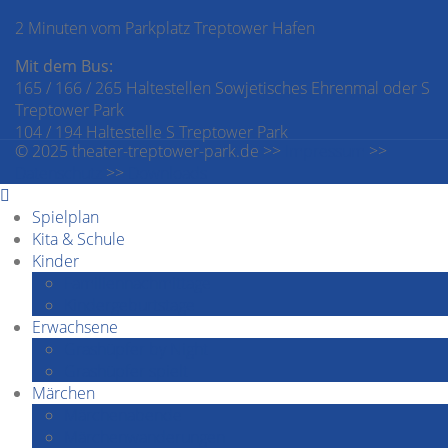
2 Minuten vom Parkplatz Treptower Hafen
Mit dem Bus:
165 / 166 / 265 Haltestellen Sowjetisches Ehrenmal oder S
Treptower Park
104 / 194 Haltestelle S Treptower Park
© 2025 theater-treptower-park.de >>
Impressum
>>
Datenschutz
>>
Downloads
Spielplan
Kita & Schule
Kinder
Familiennachmittage
Kindergeburtstage
Erwachsene
Grashüpfer by Night
Grashüpfer spielt
Märchen
Märchenabende
Märchenwanderungen