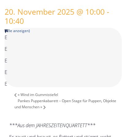
20. November 2025 @ 10:00
-
10:40
(Alle anzeigen)
«
Wind im Gummistiefel
Pankes Puppenkabarett – Open Stage für Puppen, Objekte
und Menschen
»
***Aus dem JAHRESZEITENQUARTETT***
Er zaust und braust, es flattert und stürmt, weht