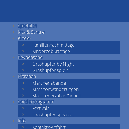
Spielplan
Kita & Schule
Kinder
Familiennachmittage
Kindergeburtstage
Erwachsene
Grashüpfer by Night
Grashüpfer spielt
Märchen
Märchenabende
Märchenwanderungen
Märchenerzähler*innen
Sonderprogramm
Festivals
Grashüpfer speaks…
Info
Kontakt&Anfahrt