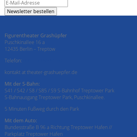
Figurentheater Grashüpfer
Puschkinallee 16 a
12435 Berlin – Treptow
Telefon:
030 – 53 69 51 50
kontakt at theater-grashuepfer.de
Mit der S-Bahn:
S41 / S42 / S8 / S85 / S9 S-Bahnhof Treptower Park
S-Bahnausgang Treptower Park, Puschkinallee.
5 Minuten Fußweg durch den Park
Mit dem Auto:
Bundesstraße B 96 a Richtung Treptower Hafen //
Parkplatz Treptower Hafen