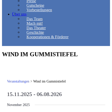
Preise
Gutscheine
Vorbestellungen
Über uns
Das Team
Mach mit!
Das Theater
Geschichte
Kooperationen & Förderer
WIND IM GUMMISTIEFEL
Veranstaltungen
Wind im Gummistiefel
15.11.2025
 - 
06.08.2026
Datum
wählen.
November 2025