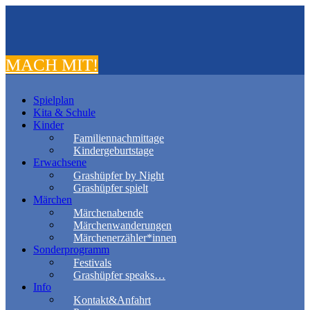
MACH MIT!
Spielplan
Kita & Schule
Kinder
Familiennachmittage
Kindergeburtstage
Erwachsene
Grashüpfer by Night
Grashüpfer spielt
Märchen
Märchenabende
Märchenwanderungen
Märchenerzähler*innen
Sonderprogramm
Festivals
Grashüpfer speaks…
Info
Kontakt&Anfahrt