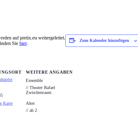
rden auf pretix.eu weitergeleitet.
Zum Kalender hinzufügen
finden Sie
hier
.
UNGSORT
WEITERE ANGABEN
shüpfer
Ensemble
// Theater Rafael
Zwischenraum
35
e Karte
Alter
// ab 2