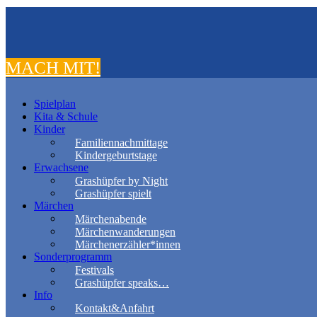
MACH MIT!
Spielplan
Kita & Schule
Kinder
Familiennachmittage
Kindergeburtstage
Erwachsene
Grashüpfer by Night
Grashüpfer spielt
Märchen
Märchenabende
Märchenwanderungen
Märchenerzähler*innen
Sonderprogramm
Festivals
Grashüpfer speaks…
Info
Kontakt&Anfahrt