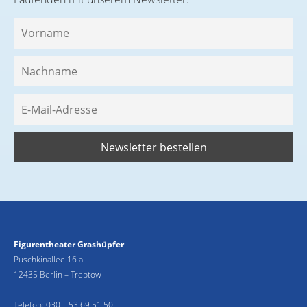
Figurentheater Grashüpfer
Puschkinallee 16 a
12435 Berlin – Treptow
Telefon:
030 – 53 69 51 50