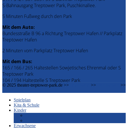
S-Bahnausgang Treptower Park, Puschkinallee.
5 Minuten Fußweg durch den Park
Mit dem Auto:
Bundesstraße B 96 a Richtung Treptower Hafen // Parkplatz
Treptower Hafen
2 Minuten vom Parkplatz Treptower Hafen
Mit dem Bus:
165 / 166 / 265 Haltestellen Sowjetisches Ehrenmal oder S
Treptower Park
104 / 194 Haltestelle S Treptower Park
© 2025 theater-treptower-park.de >>
Impressum
>>
Datenschutz
>>
Downloads
Spielplan
Kita & Schule
Kinder
Familiennachmittage
Kindergeburtstage
Erwachsene