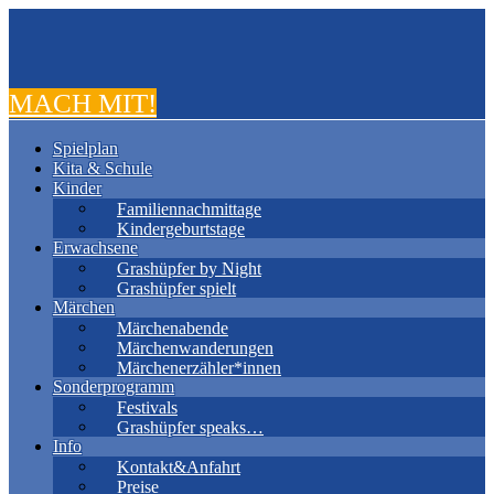
MACH MIT!
Spielplan
Kita & Schule
Kinder
Familiennachmittage
Kindergeburtstage
Erwachsene
Grashüpfer by Night
Grashüpfer spielt
Märchen
Märchenabende
Märchenwanderungen
Märchenerzähler*innen
Sonderprogramm
Festivals
Grashüpfer speaks…
Info
Kontakt&Anfahrt
Preise