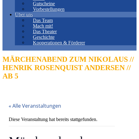
Gutscheine
Vorbestellungen
Über uns
Das Team
Mach mit!
Das Theater
Geschichte
Kooperationen & Förderer
MÄRCHENABEND ZUM NIKOLAUS //
HENRIK ROSENQUIST ANDERSEN //
AB 5
« Alle Veranstaltungen
Diese Veranstaltung hat bereits stattgefunden.