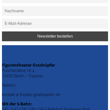
Figurentheater Grashüpfer
Puschkinallee 16 a
12435 Berlin – Treptow
Telefon:
030 – 53 69 51 50
kontakt at theater-grashuepfer.de
Mit der S-Bahn:
S41 / S42 / S8 / S85 / S9 S-Bahnhof Treptower Park