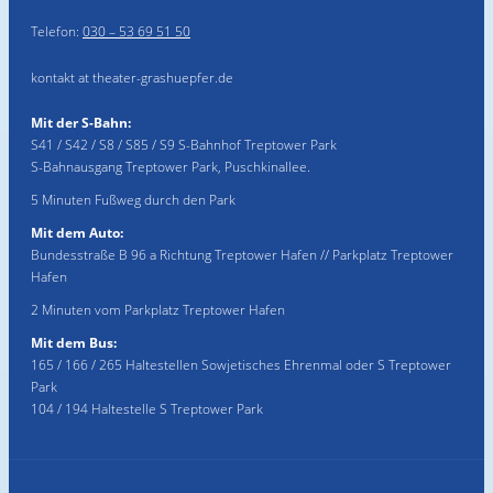
Telefon:
030 – 53 69 51 50
kontakt at theater-grashuepfer.de
Mit der S-Bahn:
S41 / S42 / S8 / S85 / S9 S-Bahnhof Treptower Park
S-Bahnausgang Treptower Park, Puschkinallee.
5 Minuten Fußweg durch den Park
Mit dem Auto:
Bundesstraße B 96 a Richtung Treptower Hafen // Parkplatz Treptower
Hafen
2 Minuten vom Parkplatz Treptower Hafen
Mit dem Bus:
165 / 166 / 265 Haltestellen Sowjetisches Ehrenmal oder S Treptower
Park
104 / 194 Haltestelle S Treptower Park