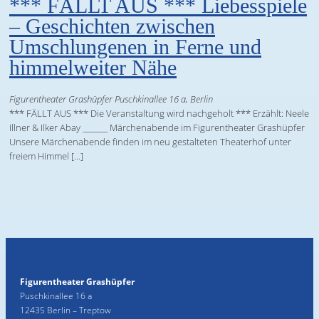
*** FÄLLT AUS *** Liebesspiele
– Geschichten zwischen
Umschlungenen in Ferne und
himmelweiter Nähe
Figurentheater Grashüpfer
Puschkinallee 16 a, Berlin
*** FÄLLT AUS *** Die Veranstaltung wird nachgeholt *** Erzählt: Neele
Illner & Ilker Abay _______ Märchenabende im Figurentheater Grashüpfer
Unsere Märchenabende finden im neu gestalteten Theaterhof unter
freiem Himmel […]
Figurentheater Grashüpfer
Puschkinallee 16 a
12435 Berlin – Treptow