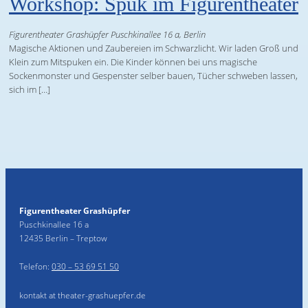
Workshop: Spuk im Figurentheater
Figurentheater Grashüpfer
Puschkinallee 16 a, Berlin
Magische Aktionen und Zaubereien im Schwarzlicht. Wir laden Groß und
Klein zum Mitspuken ein. Die Kinder können bei uns magische
Sockenmonster und Gespenster selber bauen, Tücher schweben lassen,
sich im […]
Figurentheater Grashüpfer
Puschkinallee 16 a
12435 Berlin – Treptow
Telefon:
030 – 53 69 51 50
kontakt at theater-grashuepfer.de