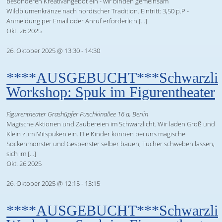
besonderen Kreativangebot ein - wir binden gemeinsam
Wildblumenkränze nach nordischer Tradition. Eintritt: 3,50 p.P -
Anmeldung per Email oder Anruf erforderlich […]
Okt.
26
2025
26. Oktober 2025 @ 13:30
-
14:30
****AUSGEBUCHT***Schwarzlic
Workshop: Spuk im Figurentheater
Figurentheater Grashüpfer
Puschkinallee 16 a, Berlin
Magische Aktionen und Zaubereien im Schwarzlicht. Wir laden Groß und
Klein zum Mitspuken ein. Die Kinder können bei uns magische
Sockenmonster und Gespenster selber bauen, Tücher schweben lassen,
sich im […]
Okt.
26
2025
26. Oktober 2025 @ 12:15
-
13:15
****AUSGEBUCHT***Schwarzlic