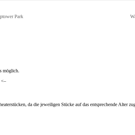
eptower Park
Wa
ls möglich.
. <–
heaterstücken, da die jeweiligen Stücke auf das entsprechende Alter z