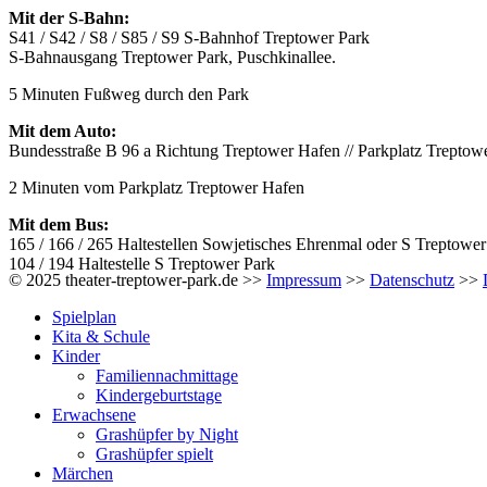
Mit der S-Bahn:
S41 / S42 / S8 / S85 / S9 S-Bahnhof Treptower Park
S-Bahnausgang Treptower Park, Puschkinallee.
5 Minuten Fußweg durch den Park
Mit dem Auto:
Bundesstraße B 96 a Richtung Treptower Hafen // Parkplatz Treptow
2 Minuten vom Parkplatz Treptower Hafen
Mit dem Bus:
165 / 166 / 265 Haltestellen Sowjetisches Ehrenmal oder S Treptower
104 / 194 Haltestelle S Treptower Park
© 2025 theater-treptower-park.de >>
Impressum
>>
Datenschutz
>>
Spielplan
Kita & Schule
Kinder
Familiennachmittage
Kindergeburtstage
Erwachsene
Grashüpfer by Night
Grashüpfer spielt
Märchen