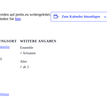
rden auf pretix.eu weitergeleitet.
Zum Kalender hinzufügen
finden Sie
hier
.
UNGSORT
WEITERE ANGABEN
shüpfer
Ensemble
// Artisanen
35
Alter
// ab 3
Website