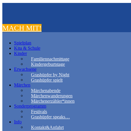
MACH MIT!
Spielplan
Kita & Schule
Kinder
Familiennachmittage
Kindergeburtstage
Erwachsene
Grashüpfer by Night
Grashüpfer spielt
Märchen
Märchenabende
Märchenwanderungen
Märchenerzähler*innen
Sonderprogramm
Festivals
Grashüpfer speaks…
Info
Kontakt&Anfahrt