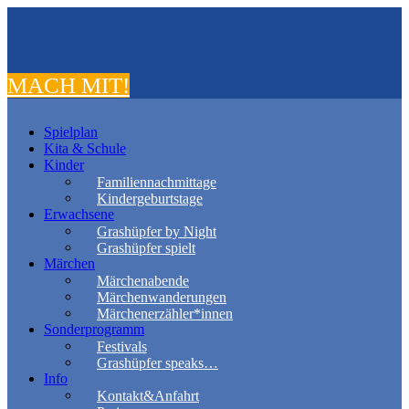
MACH MIT!
Spielplan
Kita & Schule
Kinder
Familiennachmittage
Kindergeburtstage
Erwachsene
Grashüpfer by Night
Grashüpfer spielt
Märchen
Märchenabende
Märchenwanderungen
Märchenerzähler*innen
Sonderprogramm
Festivals
Grashüpfer speaks…
Info
Kontakt&Anfahrt