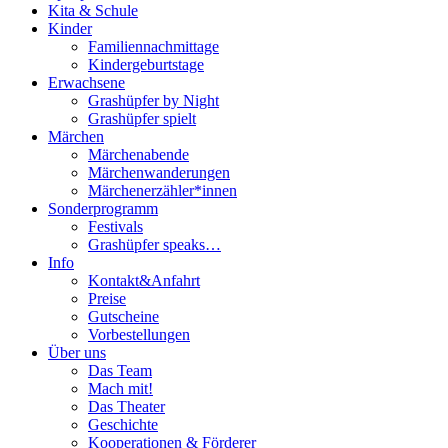
Kita & Schule
Kinder
Familiennachmittage
Kindergeburtstage
Erwachsene
Grashüpfer by Night
Grashüpfer spielt
Märchen
Märchenabende
Märchenwanderungen
Märchenerzähler*innen
Sonderprogramm
Festivals
Grashüpfer speaks…
Info
Kontakt&Anfahrt
Preise
Gutscheine
Vorbestellungen
Über uns
Das Team
Mach mit!
Das Theater
Geschichte
Kooperationen & Förderer