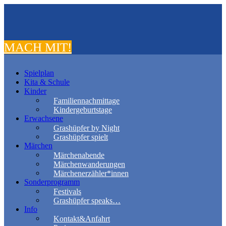
MACH MIT!
Spielplan
Kita & Schule
Kinder
Familiennachmittage
Kindergeburtstage
Erwachsene
Grashüpfer by Night
Grashüpfer spielt
Märchen
Märchenabende
Märchenwanderungen
Märchenerzähler*innen
Sonderprogramm
Festivals
Grashüpfer speaks…
Info
Kontakt&Anfahrt