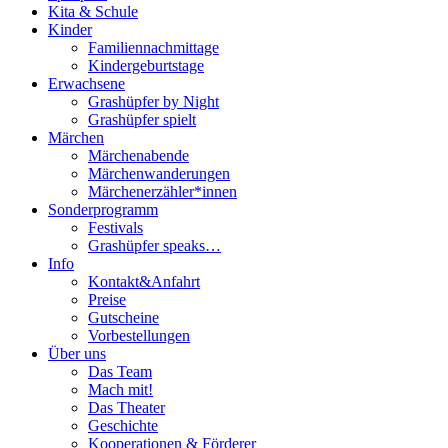
Kita & Schule
Kinder
Familiennachmittage
Kindergeburtstage
Erwachsene
Grashüpfer by Night
Grashüpfer spielt
Märchen
Märchenabende
Märchenwanderungen
Märchenerzähler*innen
Sonderprogramm
Festivals
Grashüpfer speaks…
Info
Kontakt&Anfahrt
Preise
Gutscheine
Vorbestellungen
Über uns
Das Team
Mach mit!
Das Theater
Geschichte
Kooperationen & Förderer