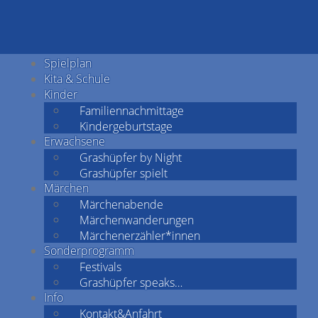
Spielplan
Kita & Schule
Kinder
Familiennachmittage
Kindergeburtstage
Erwachsene
Grashüpfer by Night
Grashüpfer spielt
Märchen
Märchenabende
Märchenwanderungen
Märchenerzähler*innen
Sonderprogramm
Festivals
Grashüpfer speaks…
Info
Kontakt&Anfahrt