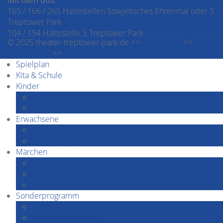
Mit dem Bus:
165 / 166 / 265 Haltestellen Sowjetisches Ehrenmal oder S
Treptower Park
104 / 194 Haltestelle S Treptower Park
© 2025 theater-treptower-park.de >>
Impressum
>>
Datenschutz
>>
Downloads
Spielplan
Kita & Schule
Kinder
Familiennachmittage
Kindergeburtstage
Erwachsene
Grashüpfer by Night
Grashüpfer spielt
Märchen
Märchenabende
Märchenwanderungen
Märchenerzähler*innen
Sonderprogramm
Festivals
Grashüpfer speaks…