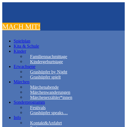
MACH MIT!
Spielplan
Kita & Schule
Kinder
Familiennachmittage
Kindergeburtstage
Erwachsene
Grashüpfer by Night
Grashüpfer spielt
Märchen
Märchenabende
Märchenwanderungen
Märchenerzähler*innen
Sonderprogramm
Festivals
Grashüpfer speaks…
Info
Kontakt&Anfahrt