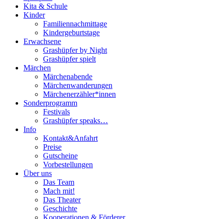
Kita & Schule
Kinder
Familiennachmittage
Kindergeburtstage
Erwachsene
Grashüpfer by Night
Grashüpfer spielt
Märchen
Märchenabende
Märchenwanderungen
Märchenerzähler*innen
Sonderprogramm
Festivals
Grashüpfer speaks…
Info
Kontakt&Anfahrt
Preise
Gutscheine
Vorbestellungen
Über uns
Das Team
Mach mit!
Das Theater
Geschichte
Kooperationen & Förderer