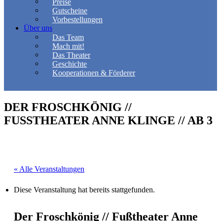
Preise
Gutscheine
Vorbestellungen
Über uns
Das Team
Mach mit!
Das Theater
Geschichte
Kooperationen & Förderer
DER FROSCHKÖNIG //
FUSSTHEATER ANNE KLINGE // AB 3
« Alle Veranstaltungen
Diese Veranstaltung hat bereits stattgefunden.
Der Froschkönig // Fußtheater Anne