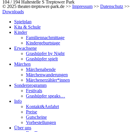
104 / 194 Haltestelle S Treptower Park
© 2025 theater-treptower-park.de >>
Impressum
>>
Datenschutz
>>
Downloads
Spielplan
Kita & Schule
Kinder
Familiennachmittage
Kindergeburtstage
Erwachsene
Grashüpfer by Night
Grashüpfer spielt
Märchen
Märchenabende
Märchenwanderungen
Märchenerzähler*innen
Sonderprogramm
Festivals
Grashüpfer speaks…
Info
Kontakt&Anfahrt
Preise
Gutscheine
Vorbestellungen
Über uns