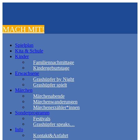
MACH MIT!
Spielplan
Kita & Schule
Kinder
Familiennachmittage
Kindergeburtstage
Erwachsene
Grashüpfer by Night
Grashüpfer spielt
Märchen
Märchenabende
Märchenwanderungen
Märchenerzähler*innen
Sonderprogramm
Festivals
Grashüpfer speaks…
Info
Kontakt&Anfahrt