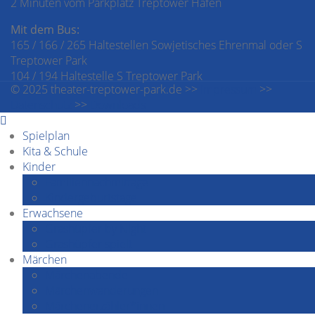
2 Minuten vom Parkplatz Treptower Hafen
Mit dem Bus:
165 / 166 / 265 Haltestellen Sowjetisches Ehrenmal oder S
Treptower Park
104 / 194 Haltestelle S Treptower Park
© 2025 theater-treptower-park.de >>
Impressum
>>
Datenschutz
>>
Downloads
Spielplan
Kita & Schule
Kinder
Familiennachmittage
Kindergeburtstage
Erwachsene
Grashüpfer by Night
Grashüpfer spielt
Märchen
Märchenabende
Märchenwanderungen
Märchenerzähler*innen