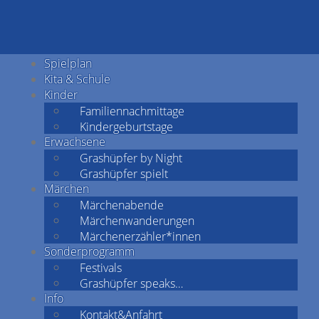
Spielplan
Kita & Schule
Kinder
Familiennachmittage
Kindergeburtstage
Erwachsene
Grashüpfer by Night
Grashüpfer spielt
Märchen
Märchenabende
Märchenwanderungen
Märchenerzähler*innen
Sonderprogramm
Festivals
Grashüpfer speaks…
Info
Kontakt&Anfahrt