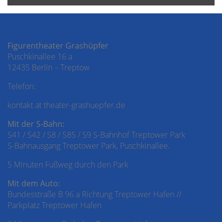
Figurentheater Grashüpfer
Puschkinallee 16 a
12435 Berlin – Treptow
Telefon:
030 – 53 69 51 50
kontakt at theater-grashuepfer.de
Mit der S-Bahn:
S41 / S42 / S8 / S85 / S9 S-Bahnhof Treptower Park
S-Bahnausgang Treptower Park, Puschkinallee.
5 Minuten Fußweg durch den Park
Mit dem Auto:
Bundesstraße B 96 a Richtung Treptower Hafen //
Parkplatz Treptower Hafen