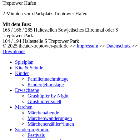
Treptower Hafen
2 Minuten vom Parkplatz Treptower Hafen
Mit dem Bus:
165 / 166 / 265 Haltestellen Sowjetisches Ehrenmal oder S
Treptower Park
104 / 194 Haltestelle S Treptower Park
© 2025 theater-treptower-park.de >>
Impressum
>>
Datenschutz
>>
Downloads
Spielplan
Kita & Schule
Kinder
Familiennachmittage
Kindergeburtstage
Erwachsene
Grashüpfer by Night
Grashüpfer spielt
Märchen
Märchenabende
Märchenwanderungen
Märchenerzähler*innen
Sonderprogramm
Festivals