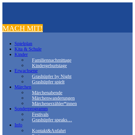
MACH MIT!
Spielplan
Kita & Schule
Kinder
Familiennachmittage
Kindergeburtstage
Erwachsene
Grashüpfer by Night
Grashüpfer spielt
Märchen
Märchenabende
Märchenwanderungen
Märchenerzähler*innen
Sonderprogramm
Festivals
Grashüpfer speaks…
Info
Kontakt&Anfahrt