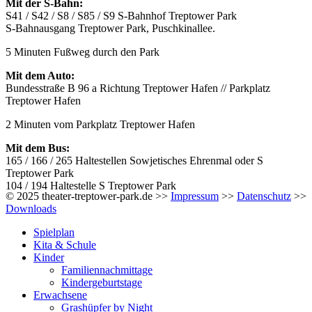
Mit der S-Bahn:
S41 / S42 / S8 / S85 / S9 S-Bahnhof Treptower Park
S-Bahnausgang Treptower Park, Puschkinallee.
5 Minuten Fußweg durch den Park
Mit dem Auto:
Bundesstraße B 96 a Richtung Treptower Hafen // Parkplatz
Treptower Hafen
2 Minuten vom Parkplatz Treptower Hafen
Mit dem Bus:
165 / 166 / 265 Haltestellen Sowjetisches Ehrenmal oder S
Treptower Park
104 / 194 Haltestelle S Treptower Park
© 2025 theater-treptower-park.de >>
Impressum
>>
Datenschutz
>>
Downloads
Spielplan
Kita & Schule
Kinder
Familiennachmittage
Kindergeburtstage
Erwachsene
Grashüpfer by Night