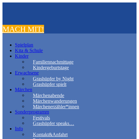
MACH MIT!
Spielplan
Kita & Schule
Kinder
Familiennachmittage
Kindergeburtstage
Erwachsene
Grashüpfer by Night
Grashüpfer spielt
Märchen
Märchenabende
Märchenwanderungen
Märchenerzähler*innen
Sonderprogramm
Festivals
Grashüpfer speaks…
Info
Kontakt&Anfahrt