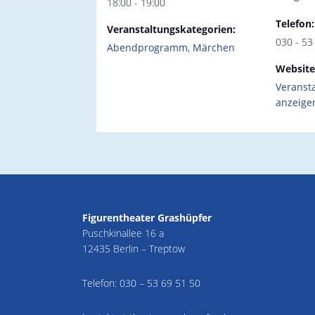
18:00 - 19:00
Telefon:
Veranstaltungskategorien:
030 - 53
Abendprogramm
,
Märchen
Website
Veranst
anzeige
Figurentheater Grashüpfer
Puschkinallee 16 a
12435 Berlin – Treptow
Telefon:
030 – 53 69 51 50