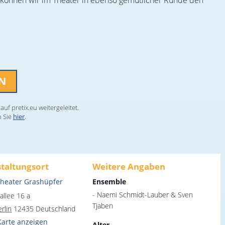
n, können wir im Theater in ebenso gemütlicher Runde den
EN
uf pretix.eu weitergeleitet.
n Sie
hier
.
taltungsort
Weitere Angaben
theater Grashüpfer
Ensemble
- Naemi Schmidt-Lauber & Sven
allee 16 a
Tjaben
rlin
12435
Deutschland
Karte anzeigen
Alter