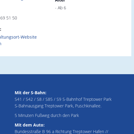
- Ab 6
 69 51 50
:
altungsort-Website
n
Mit der S-Bahn:
S41 / S42 / S8 / S85 / S9 S-Bahnhof Treptower Park
S-Bahnausgang Treptower Park, Puschkinallee.
5 Minuten Fußweg durch den Park
Mit dem Auto:
Bundesstraße B 96 a Richtung Treptower Hafen //