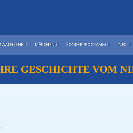
RWACHSENE
MÄRCHEN
SONDERPROGRAMM
INFO
HRE GESCHICHTE VOM N
en.