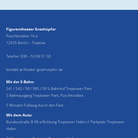
Figurentheater Grashüpfer
Puschkinallee 16 a
12435 Berlin – Treptow
Telefon:
030 – 53 69 51 50
kontakt at theater-grashuepfer.de
Mit der S-Bahn:
S41 / S42 / S8 / S85 / S9 S-Bahnhof Treptower Park
S-Bahnausgang Treptower Park, Puschkinallee.
5 Minuten Fußweg durch den Park
Mit dem Auto:
Bundesstraße B 96 a Richtung Treptower Hafen // Parkplatz Treptower
Hafen