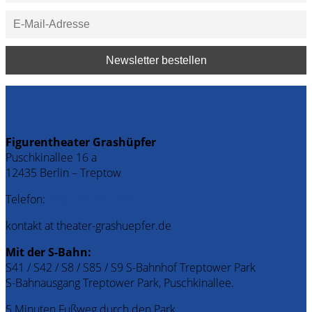
Figurentheater Grashüpfer
Puschkinallee 16 a
12435 Berlin – Treptow
Telefon:
030 – 53 69 51 50
kontakt at theater-grashuepfer.de
Mit der S-Bahn:
S41 / S42 / S8 / S85 / S9 S-Bahnhof Treptower Park
S-Bahnausgang Treptower Park, Puschkinallee.
5 Minuten Fußweg durch den Park