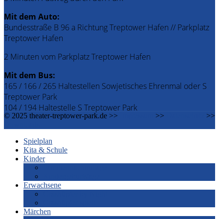
Mit dem Auto:
Bundesstraße B 96 a Richtung Treptower Hafen // Parkplatz
Treptower Hafen
2 Minuten vom Parkplatz Treptower Hafen
Mit dem Bus:
165 / 166 / 265 Haltestellen Sowjetisches Ehrenmal oder S
Treptower Park
104 / 194 Haltestelle S Treptower Park
© 2025 theater-treptower-park.de >>
Impressum
>>
Datenschutz
>>
Downloads
Spielplan
Kita & Schule
Kinder
Familiennachmittage
Kindergeburtstage
Erwachsene
Grashüpfer by Night
Grashüpfer spielt
Märchen