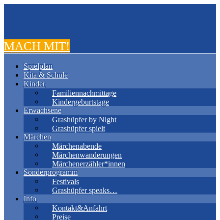
MACH MIT!
Spielplan
Kita & Schule
Kinder
Familiennachmittage
Kindergeburtstage
Erwachsene
Grashüpfer by Night
Grashüpfer spielt
Märchen
Märchenabende
Märchenwanderungen
Märchenerzähler*innen
Sonderprogramm
Festivals
Grashüpfer speaks…
Info
Kontakt&Anfahrt
Preise