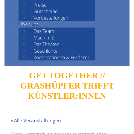
Preise
Gutscheine
Vorbestellungen
Über uns
Das Team
Mach mit!
Das Theater
Geschichte
Kooperationen & Förderer
GET TOGETHER //
GRASHÜPFER TRIFFT
KÜNSTLER:INNEN
« Alle Veranstaltungen