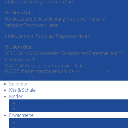
5 Minuten Fußweg durch den Park
Mit dem Auto:
Bundesstraße B 96 a Richtung Treptower Hafen //
Parkplatz Treptower Hafen
2 Minuten vom Parkplatz Treptower Hafen
Mit dem Bus:
165 / 166 / 265 Haltestellen Sowjetisches Ehrenmal oder S
Treptower Park
104 / 194 Haltestelle S Treptower Park
© 2025 theater-treptower-park.de >>
Impressum
>>
Datenschutz
>>
Downloads
Spielplan
Kita & Schule
Kinder
Familiennachmittage
Kindergeburtstage
Erwachsene
Grashüpfer by Night
Grashüpfer spielt