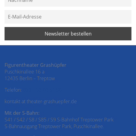
Figurentheater Grashüpfer
Puschkinallee 16 a
12435 Berlin – Treptow
Telefon:
030 – 53 69 51 50
kontakt at theater-grashuepfer.de
Mit der S-Bahn:
S41 / S42 / S8 / S85 / S9 S-Bahnhof Treptower Park
S-Bahnausgang Treptower Park, Puschkinallee.