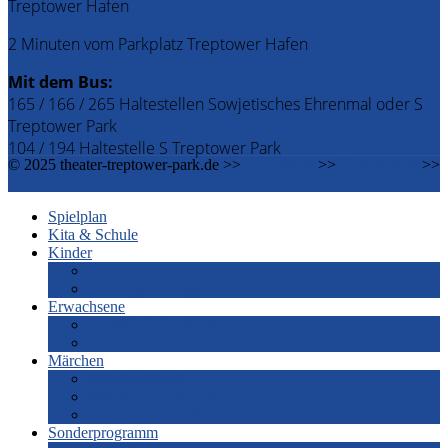
Treptower Hafen
2 Minuten vom Parkplatz Treptower Hafen
Mit dem Bus:
165 / 166 / 265 Haltestellen Sowjetisches Ehrenmal oder S
Treptower Park
104 / 194 Haltestelle S Treptower Park
© 2025 theater-treptower-park.de >>
Impressum
>>
Datenschutz
>>
Downloads
Spielplan
Kita & Schule
Kinder
Familiennachmittage
Kindergeburtstage
Erwachsene
Grashüpfer by Night
Grashüpfer spielt
Märchen
Märchenabende
Märchenwanderungen
Märchenerzähler*innen
Sonderprogramm