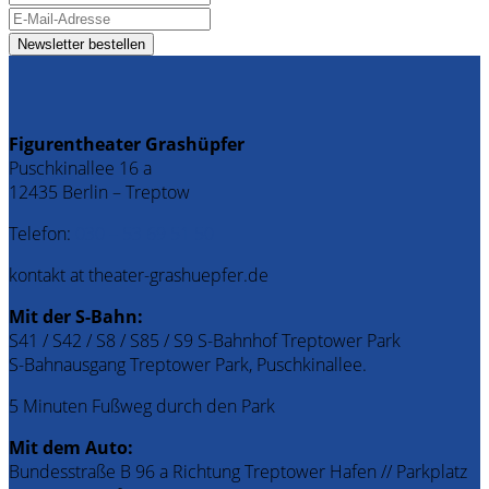
Figurentheater Grashüpfer
Puschkinallee 16 a
12435 Berlin – Treptow
Telefon:
030 – 53 69 51 50
kontakt at theater-grashuepfer.de
Mit der S-Bahn:
S41 / S42 / S8 / S85 / S9 S-Bahnhof Treptower Park
S-Bahnausgang Treptower Park, Puschkinallee.
5 Minuten Fußweg durch den Park
Mit dem Auto:
Bundesstraße B 96 a Richtung Treptower Hafen // Parkplatz