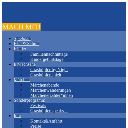
MACH MIT!
Spielplan
Kita & Schule
Kinder
Familiennachmittage
Kindergeburtstage
Erwachsene
Grashüpfer by Night
Grashüpfer spielt
Märchen
Märchenabende
Märchenwanderungen
Märchenerzähler*innen
Sonderprogramm
Festivals
Grashüpfer speaks…
Info
Kontakt&Anfahrt
Preise