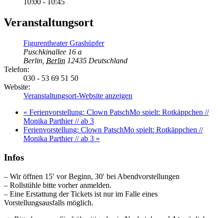
10:00 - 10:45
Veranstaltungsort
Figurentheater Grashüpfer
Puschkinallee 16 a
Berlin
,
Berlin
12435
Deutschland
Telefon:
030 - 53 69 51 50
Website:
Veranstaltungsort-Website anzeigen
«
Ferienvorstellung: Clown PatschMo spielt: Rotkäppchen //
Monika Parthier // ab 3
Ferienvorstellung: Clown PatschMo spielt: Rotkäppchen //
Monika Parthier // ab 3
»
Infos
– Wir öffnen 15′ vor Beginn, 30′ bei Abendvorstellungen
– Rollstühle bitte vorher anmelden.
– Eine Erstattung der Tickets ist nur im Falle eines
Vorstellungsausfalls möglich.