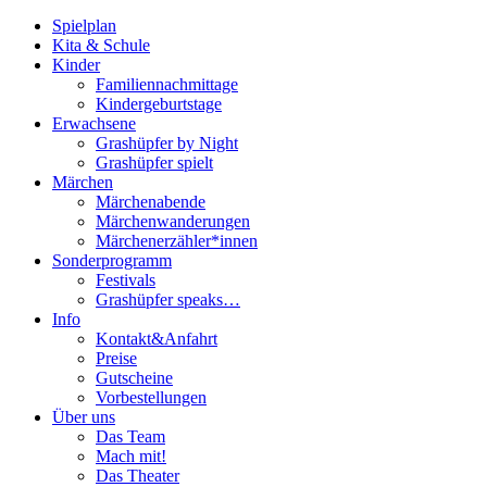
Spielplan
Kita & Schule
Kinder
Familiennachmittage
Kindergeburtstage
Erwachsene
Grashüpfer by Night
Grashüpfer spielt
Märchen
Märchenabende
Märchenwanderungen
Märchenerzähler*innen
Sonderprogramm
Festivals
Grashüpfer speaks…
Info
Kontakt&Anfahrt
Preise
Gutscheine
Vorbestellungen
Über uns
Das Team
Mach mit!
Das Theater