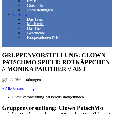
Preise
Gutscheine
Vorbestellungen
Über uns
Das Team
Mach mit!
Das Theater
Geschichte
Kooperationen & Förderer
GRUPPENVORSTELLUNG: CLOWN
PATSCHMO SPIELT: ROTKÄPPCHEN
// MONIKA PARTHIER // AB 3
« Alle Veranstaltungen
Diese Veranstaltung hat bereits stattgefunden.
Gruppenvorstellung: Clown PatschMo