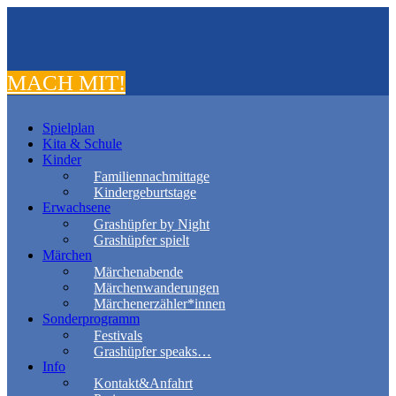
MACH MIT!
Spielplan
Kita & Schule
Kinder
Familiennachmittage
Kindergeburtstage
Erwachsene
Grashüpfer by Night
Grashüpfer spielt
Märchen
Märchenabende
Märchenwanderungen
Märchenerzähler*innen
Sonderprogramm
Festivals
Grashüpfer speaks…
Info
Kontakt&Anfahrt