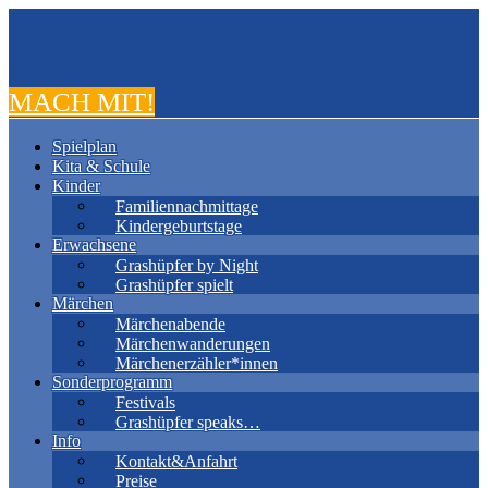
MACH MIT!
Spielplan
Kita & Schule
Kinder
Familiennachmittage
Kindergeburtstage
Erwachsene
Grashüpfer by Night
Grashüpfer spielt
Märchen
Märchenabende
Märchenwanderungen
Märchenerzähler*innen
Sonderprogramm
Festivals
Grashüpfer speaks…
Info
Kontakt&Anfahrt
Preise