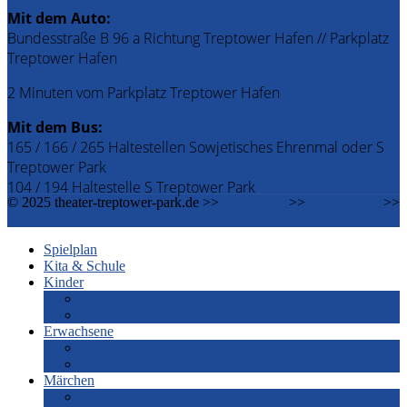
Mit dem Auto:
Bundesstraße B 96 a Richtung Treptower Hafen // Parkplatz
Treptower Hafen
2 Minuten vom Parkplatz Treptower Hafen
Mit dem Bus:
165 / 166 / 265 Haltestellen Sowjetisches Ehrenmal oder S
Treptower Park
104 / 194 Haltestelle S Treptower Park
© 2025 theater-treptower-park.de >>
Impressum
>>
Datenschutz
>>
Downloads
Spielplan
Kita & Schule
Kinder
Familiennachmittage
Kindergeburtstage
Erwachsene
Grashüpfer by Night
Grashüpfer spielt
Märchen
Märchenabende