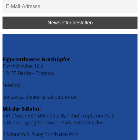
Figurentheater Grashüpfer
Puschkinallee 16 a
12435 Berlin – Treptow
Telefon:
030 – 53 69 51 50
kontakt at theater-grashuepfer.de
Mit der S-Bahn:
S41 / S42 / S8 / S85 / S9 S-Bahnhof Treptower Park
S-Bahnausgang Treptower Park, Puschkinallee.
5 Minuten Fußweg durch den Park