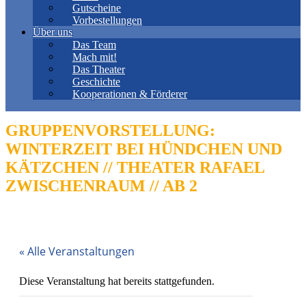
Gutscheine
Vorbestellungen
Über uns
Das Team
Mach mit!
Das Theater
Geschichte
Kooperationen & Förderer
GRUPPENVORSTELLUNG:
WINTERZEIT BEI HÜNDCHEN UND
KÄTZCHEN // THEATER RAFAEL
ZWISCHENRAUM // AB 2
« Alle Veranstaltungen
Diese Veranstaltung hat bereits stattgefunden.