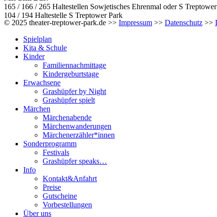
165 / 166 / 265 Haltestellen Sowjetisches Ehrenmal oder S Treptower
104 / 194 Haltestelle S Treptower Park
© 2025 theater-treptower-park.de >>
Impressum
>>
Datenschutz
>>
Spielplan
Kita & Schule
Kinder
Familiennachmittage
Kindergeburtstage
Erwachsene
Grashüpfer by Night
Grashüpfer spielt
Märchen
Märchenabende
Märchenwanderungen
Märchenerzähler*innen
Sonderprogramm
Festivals
Grashüpfer speaks…
Info
Kontakt&Anfahrt
Preise
Gutscheine
Vorbestellungen
Über uns