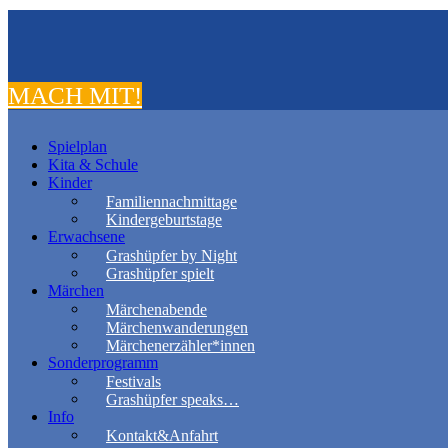
MACH MIT!
Spielplan
Kita & Schule
Kinder
Familiennachmittage
Kindergeburtstage
Erwachsene
Grashüpfer by Night
Grashüpfer spielt
Märchen
Märchenabende
Märchenwanderungen
Märchenerzähler*innen
Sonderprogramm
Festivals
Grashüpfer speaks…
Info
Kontakt&Anfahrt