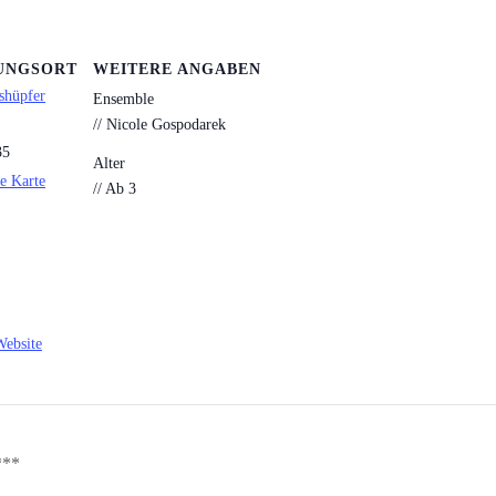
UNGSORT
WEITERE ANGABEN
shüpfer
Ensemble
// Nicole Gospodarek
35
Alter
e Karte
// Ab 3
Website
***