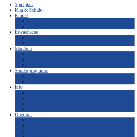
Spielplan
Kita & Schule
Kinder
Familiennachmittage
Kindergeburtstage
Erwachsene
Grashüpfer by Night
Grashüpfer spielt
Märchen
Märchenabende
Märchenwanderungen
Märchenerzähler*innen
Sonderprogramm
Festivals
Grashüpfer speaks…
Info
Kontakt&Anfahrt
Preise
Gutscheine
Vorbestellungen
Über uns
Das Team
Mach mit!
Das Theater
Geschichte