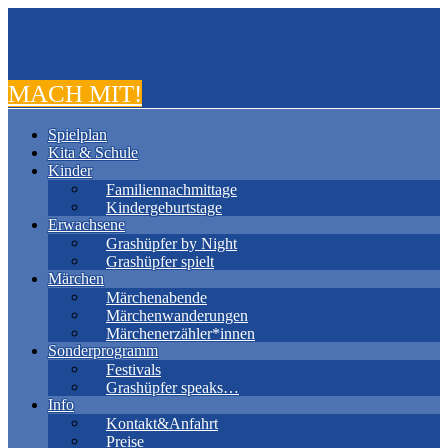
MACH MIT!
Spielplan
Kita & Schule
Kinder
Familiennachmittage
Kindergeburtstage
Erwachsene
Grashüpfer by Night
Grashüpfer spielt
Märchen
Märchenabende
Märchenwanderungen
Märchenerzähler*innen
Sonderprogramm
Festivals
Grashüpfer speaks…
Info
Kontakt&Anfahrt
Preise