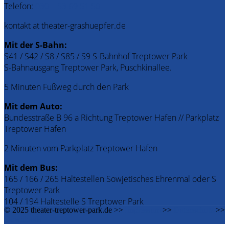
Telefon:
030 – 53 69 51 50
kontakt at theater-grashuepfer.de
Mit der S-Bahn:
S41 / S42 / S8 / S85 / S9 S-Bahnhof Treptower Park
S-Bahnausgang Treptower Park, Puschkinallee.
5 Minuten Fußweg durch den Park
Mit dem Auto:
Bundesstraße B 96 a Richtung Treptower Hafen // Parkplatz
Treptower Hafen
2 Minuten vom Parkplatz Treptower Hafen
Mit dem Bus:
165 / 166 / 265 Haltestellen Sowjetisches Ehrenmal oder S
Treptower Park
104 / 194 Haltestelle S Treptower Park
© 2025 theater-treptower-park.de >>
Impressum
>>
Datenschutz
>>
Downloads