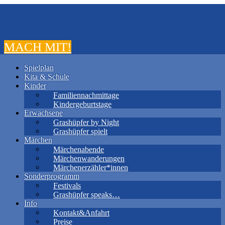
MACH MIT!
Spielplan
Kita & Schule
Kinder
Familiennachmittage
Kindergeburtstage
Erwachsene
Grashüpfer by Night
Grashüpfer spielt
Märchen
Märchenabende
Märchenwanderungen
Märchenerzähler*innen
Sonderprogramm
Festivals
Grashüpfer speaks…
Info
Kontakt&Anfahrt
Preise