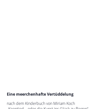
Eine meerchenhafte Vertüddelung
nach dem Kinderbuch von Miriam Koch
„Keentied – oder die Kunst ins Glück zu fliegen“