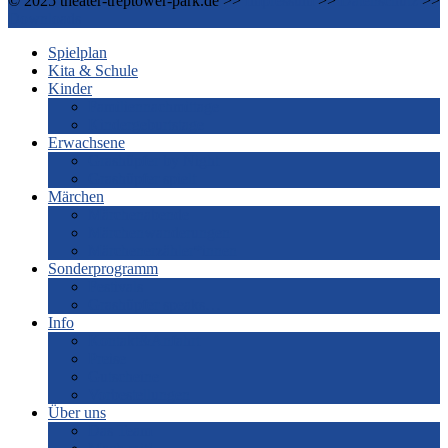
© 2025 theater-treptower-park.de >>
Impressum
>>
Datenschutz
>>
Downloads
Spielplan
Kita & Schule
Kinder
Familiennachmittage
Kindergeburtstage
Erwachsene
Grashüpfer by Night
Grashüpfer spielt
Märchen
Märchenabende
Märchenwanderungen
Märchenerzähler*innen
Sonderprogramm
Festivals
Grashüpfer speaks…
Info
Kontakt&Anfahrt
Preise
Gutscheine
Vorbestellungen
Über uns
Das Team