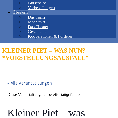
Gutscheine
Vorbestellungen
Über uns
Das Team
Mach mit!
Das Theater
Geschichte
Kooperationen & Förderer
KLEINER PIET – WAS NUN?
*VORSTELLUNGSAUSFALL*
« Alle Veranstaltungen
Diese Veranstaltung hat bereits stattgefunden.
Kleiner Piet – was