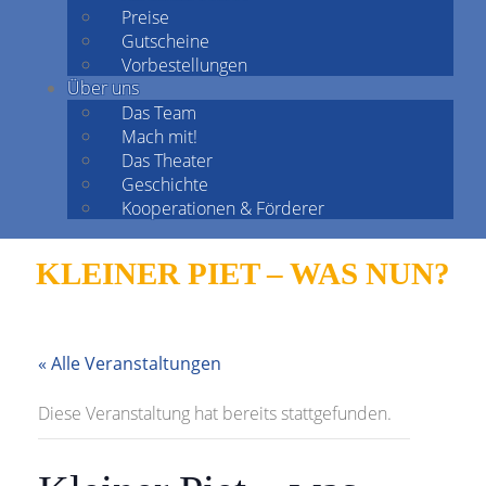
Preise
Gutscheine
Vorbestellungen
Über uns
Das Team
Mach mit!
Das Theater
Geschichte
Kooperationen & Förderer
KLEINER PIET – WAS NUN?
« Alle Veranstaltungen
Diese Veranstaltung hat bereits stattgefunden.