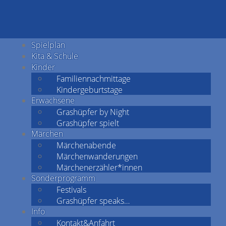
Spielplan
Kita & Schule
Kinder
Familiennachmittage
Kindergeburtstage
Erwachsene
Grashüpfer by Night
Grashüpfer spielt
Märchen
Märchenabende
Märchenwanderungen
Märchenerzähler*innen
Sonderprogramm
Festivals
Grashüpfer speaks…
Info
Kontakt&Anfahrt