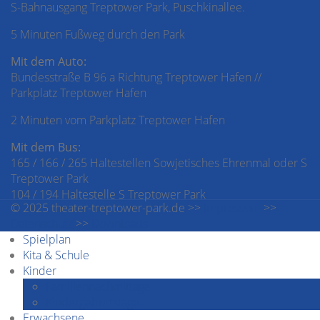
S-Bahnausgang Treptower Park, Puschkinallee.
5 Minuten Fußweg durch den Park
Mit dem Auto:
Bundesstraße B 96 a Richtung Treptower Hafen //
Parkplatz Treptower Hafen
2 Minuten vom Parkplatz Treptower Hafen
Mit dem Bus:
165 / 166 / 265 Haltestellen Sowjetisches Ehrenmal oder S
Treptower Park
104 / 194 Haltestelle S Treptower Park
© 2025 theater-treptower-park.de >>
Impressum
>>
Datenschutz
>>
Downloads
Spielplan
Kita & Schule
Kinder
Familiennachmittage
Kindergeburtstage
Erwachsene