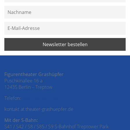
Figurentheater Grashüpfer
Puschkinallee 16 a
12435 Berlin – Treptow
Telefon:
030 – 53 69 51 50
kontakt at theater-grashuepfer.de
Mit der S-Bahn:
S41 / S42 / S8 / S85 / S9 S-Bahnhof Treptower Park