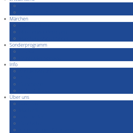
Grashüpfer by Night
Grashüpfer spielt
Märchen
Märchenabende
Märchenwanderungen
Märchenerzähler*innen
Sonderprogramm
Festivals
Grashüpfer speaks…
Info
Kontakt&Anfahrt
Preise
Gutscheine
Vorbestellungen
Über uns
Das Team
Mach mit!
Das Theater
Geschichte
Kooperationen & Förderer