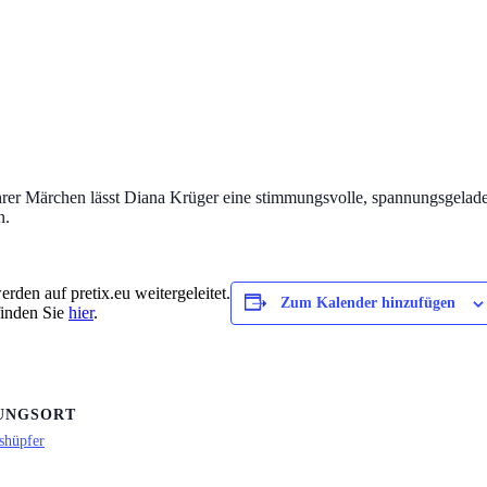
hrer Märchen lässt Diana Krüger eine stimmungsvolle, spannungsgelad
n.
rden auf pretix.eu weitergeleitet.
Zum Kalender hinzufügen
finden Sie
hier
.
UNGSORT
shüpfer