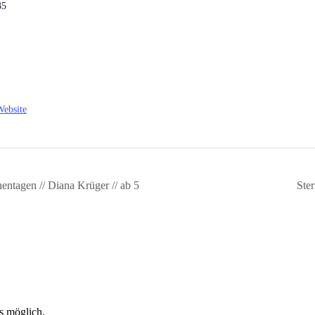
35
Website
ntagen // Diana Krüger // ab 5
Ster
ls möglich.