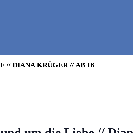
// DIANA KRÜGER // AB 16
nd um die Liebe // Dian