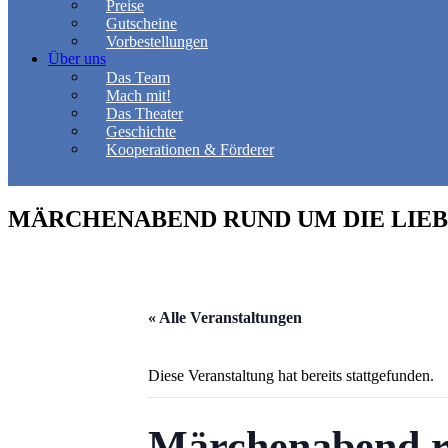
Preise
Gutscheine
Vorbestellungen
Über uns
Das Team
Mach mit!
Das Theater
Geschichte
Kooperationen & Förderer
MÄRCHENABEND RUND UM DIE LIEBE 
« Alle Veranstaltungen
Diese Veranstaltung hat bereits stattgefunden.
Märchenabend ru