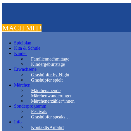
MACH MIT!
Spielplan
Kita & Schule
Kinder
Familiennachmittage
Kindergeburtstage
Erwachsene
Grashüpfer by Night
Grashüpfer spielt
Märchen
Märchenabende
Märchenwanderungen
Märchenerzähler*innen
Sonderprogramm
Festivals
Grashüpfer speaks…
Info
Kontakt&Anfahrt