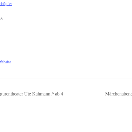
shüpfer
35
Website
igurentheater Ute Kahmann // ab 4
Märchenabend 