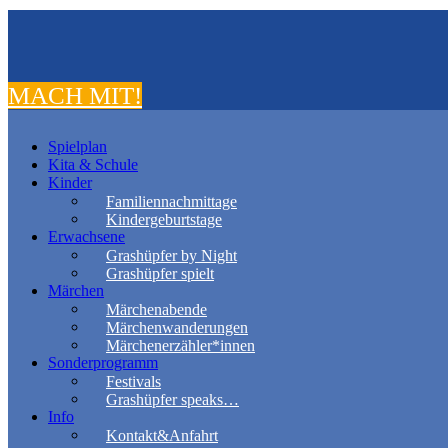
MACH MIT!
Spielplan
Kita & Schule
Kinder
Familiennachmittage
Kindergeburtstage
Erwachsene
Grashüpfer by Night
Grashüpfer spielt
Märchen
Märchenabende
Märchenwanderungen
Märchenerzähler*innen
Sonderprogramm
Festivals
Grashüpfer speaks…
Info
Kontakt&Anfahrt