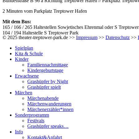
Bundesstraße B 96 a Richtung Treptower Hafen // Parkplatz Treptow
2 Minuten vom Parkplatz Treptower Hafen
Mit dem Bus:
165 / 166 / 265 Haltestellen Sowjetisches Ehrenmal oder S Treptower
104 / 194 Haltestelle S Treptower Park
© 2025 theater-treptower-park.de >>
Impressum
>>
Datenschutz
>>
Spielplan
Kita & Schule
Kinder
Familiennachmittage
Kindergeburtstage
Erwachsene
Grashüpfer by Night
Grashüpfer spielt
Märchen
Märchenabende
Märchenwanderungen
Märchenerzähler*innen
Sonderprogramm
Festivals
Grashüpfer speaks…
Info
Kontakt&Anfahrt