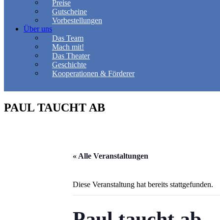
Preise
Gutscheine
Vorbestellungen
Über uns
Das Team
Mach mit!
Das Theater
Geschichte
Kooperationen & Förderer
PAUL TAUCHT AB
« Alle Veranstaltungen
Diese Veranstaltung hat bereits stattgefunden.
Paul taucht ab