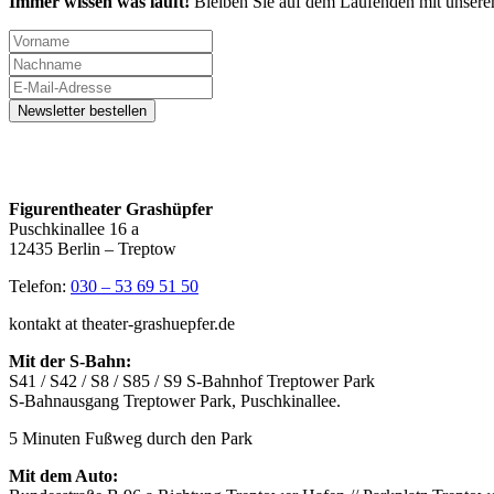
Immer wissen was läuft!
Bleiben Sie auf dem Laufenden mit unsere
Figurentheater Grashüpfer
Puschkinallee 16 a
12435 Berlin – Treptow
Telefon:
030 – 53 69 51 50
kontakt at theater-grashuepfer.de
Mit der S-Bahn:
S41 / S42 / S8 / S85 / S9 S-Bahnhof Treptower Park
S-Bahnausgang Treptower Park, Puschkinallee.
5 Minuten Fußweg durch den Park
Mit dem Auto: