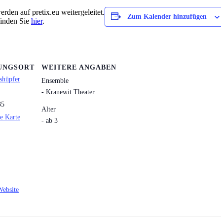
rden auf pretix.eu weitergeleitet.
Zum Kalender hinzufügen
finden Sie
hier
.
UNGSORT
WEITERE ANGABEN
shüpfer
Ensemble
- Kranewit Theater
35
Alter
e Karte
- ab 3
Website