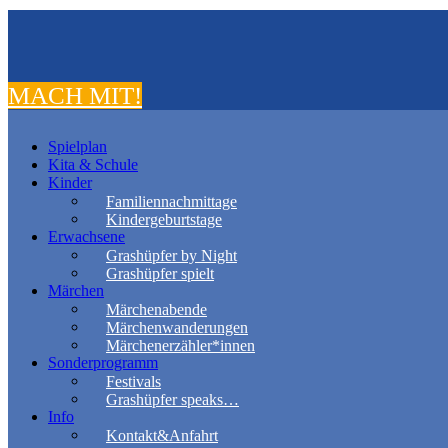
MACH MIT!
Spielplan
Kita & Schule
Kinder
Familiennachmittage
Kindergeburtstage
Erwachsene
Grashüpfer by Night
Grashüpfer spielt
Märchen
Märchenabende
Märchenwanderungen
Märchenerzähler*innen
Sonderprogramm
Festivals
Grashüpfer speaks…
Info
Kontakt&Anfahrt