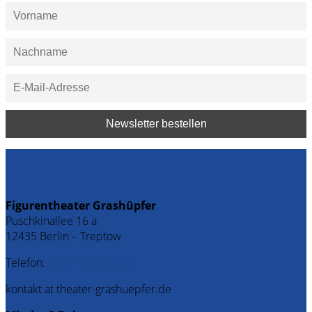
Figurentheater Grashüpfer
Puschkinallee 16 a
12435 Berlin – Treptow
Telefon:
030 – 53 69 51 50
kontakt at theater-grashuepfer.de