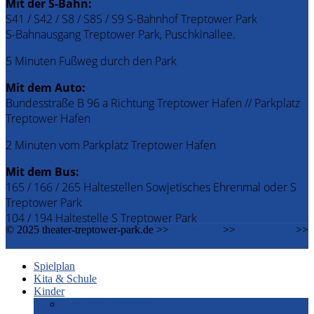
Mit der S-Bahn:
S41 / S42 / S8 / S85 / S9 S-Bahnhof Treptower Park
S-Bahnausgang Treptower Park, Puschkinallee.
5 Minuten Fußweg durch den Park
Mit dem Auto:
Bundesstraße B 96 a Richtung Treptower Hafen // Parkplatz
Treptower Hafen
2 Minuten vom Parkplatz Treptower Hafen
Mit dem Bus:
165 / 166 / 265 Haltestellen Sowjetisches Ehrenmal oder S
Treptower Park
104 / 194 Haltestelle S Treptower Park
© 2025 theater-treptower-park.de >>
Impressum
>>
Datenschutz
>>
Downloads
Spielplan
Kita & Schule
Kinder
Familiennachmittage