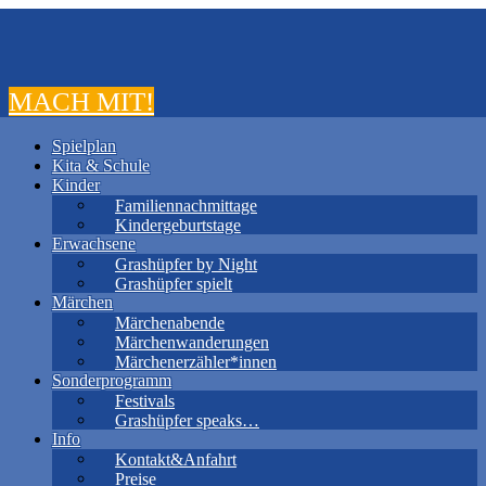
MACH MIT!
Spielplan
Kita & Schule
Kinder
Familiennachmittage
Kindergeburtstage
Erwachsene
Grashüpfer by Night
Grashüpfer spielt
Märchen
Märchenabende
Märchenwanderungen
Märchenerzähler*innen
Sonderprogramm
Festivals
Grashüpfer speaks…
Info
Kontakt&Anfahrt
Preise