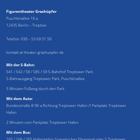
Figurentheater Grashüpfer
Puschkinallee 16 a
12435 Berlin – Treptow
Telefon:
030 – 53 69 51 50
kontakt at theater-grashuepfer.de
Mit der S-Bahn:
S41 / S42 / S8 / S85 / S9 S-Bahnhof Treptower Park
S-Bahnausgang Treptower Park, Puschkinallee.
5 Minuten Fußweg durch den Park
Mit dem Auto:
Bundesstraße B 96 a Richtung Treptower Hafen // Parkplatz Treptower
Hafen
2 Minuten vom Parkplatz Treptower Hafen
Mit dem Bus:
165 / 166 / 265 Haltestellen Sowjetisches Ehrenmal oder S Treptower